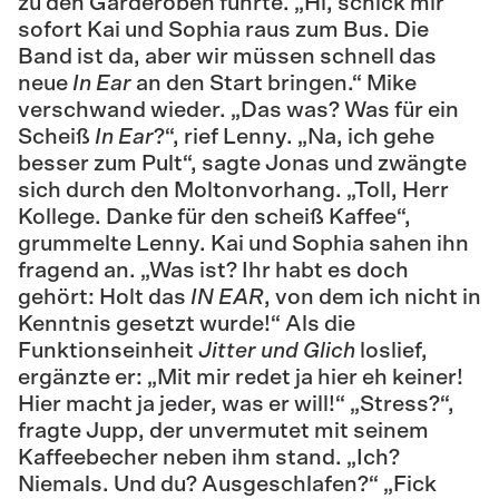
zu den Garderoben führte. „Hi, schick mir
sofort Kai und Sophia raus zum Bus. Die
Band ist da, aber wir müssen schnell das
neue
In Ear
an den Start bringen.“ Mike
verschwand wieder. „Das was? Was für ein
Scheiß
In Ear
?“, rief Lenny. „Na, ich gehe
besser zum Pult“, sagte Jonas und zwängte
sich durch den Moltonvorhang. „Toll, Herr
Kollege. Danke für den scheiß Kaffee“,
grummelte Lenny. Kai und Sophia sahen ihn
fragend an. „Was ist? Ihr habt es doch
gehört: Holt das
IN EAR
, von dem ich nicht in
Kenntnis gesetzt wurde!“ Als die
Funktionseinheit
Jitter und Glich
loslief,
ergänzte er: „Mit mir redet ja hier eh keiner!
Hier macht ja jeder, was er will!“ „Stress?“,
fragte Jupp, der unvermutet mit seinem
Kaffeebecher neben ihm stand. „Ich?
Niemals. Und du? Ausgeschlafen?“ „Fick