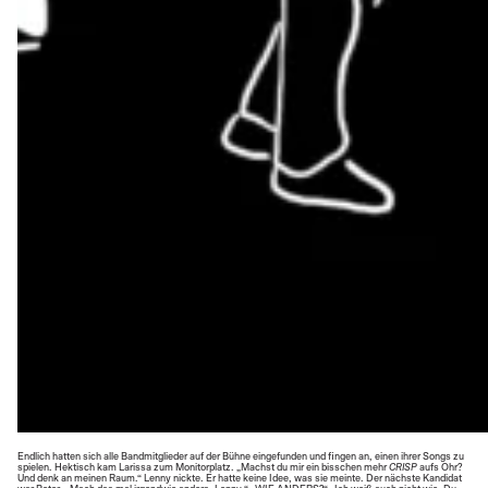
Endlich hatten sich alle Bandmitglieder auf der Bühne eingefunden und fingen an, einen ihrer Songs zu
spielen. Hektisch kam Larissa zum Monitorplatz. „Machst du mir ein bisschen mehr
CRISP
aufs Ohr?
Und denk an meinen Raum.“ Lenny nickte. Er hatte keine Idee, was sie meinte. Der nächste Kandidat