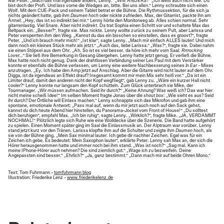
war Peter. „Mach das mal irgendwie anders, Lenny.“ „WIE ANDERS?“ „Ich weiß auch nicht wie. Du
bist doch der Profi. Und lass vorne die Wedges an, bitte. Bei uns allen.“ Lenny schraubte sich einen
Wolf. Mit dem CUE-Pack und seinem Tablet betrat er die Bühne. Die Rythmussektion, für die sich ja
nichts geändert hatte, gab ihm
Daumen hoch
oder nickte zufrieden. Max, der Gitarrist, packte ihn am
Ärmel: „Hey, das ist so indirekt bei mir.“ Lenny hörte den Monitorweg ab. Alles schien normal. Sehr
gitarrenlastig. Viel Snare. Aber nicht
indirekt
. Da trat Sophia einen Schritt vor und schaltete Max das
Beltpack ein. „Besser?“, fragte sie. Max nickte. Lenny wollte zurück zu seinem Pult, aber Larissa und
Peter versperrten ihm den Weg. „Kannst du das ein bisschen so einstellen, dass es groovt?“, fragte
Peter. „Und ich brauch mehr mich!“ „Ist klar“, sagte Lenny. „Mach mir einfach ALLES lauter! Und mich
dann noch ein kleines Stück mehr als jetzt.“ „Auch das, liebe Larissa.“ „Was?“, fragte sie. Dabei nahm
sie einen Stöpsel aus dem Ohr. „Ah. So ist es viel besser. da höre ich mehr vom Saal.
Rrrrocking
Lover…“
Sie ließ ihre Bemerkung in Gesang übergehen. Lenny hatte jetzt genug. Er verließ die Bühne.
Max hatte noch nicht genug. Dank der drahtlosen Verbindung seiner Les Paul mit dem Verstärker
konnte er ebenfalls die Bühne verlassen, um Lenny eine weitere Nachbesserung seines
In Ear
– Mixes
anzutragen. „Ey. Ich habe den Amp jetzt auf Anschlag. Aber die Gitarre wird nicht lauter auf dem Ohr.
Digga, ist da irgendwas an Effekt drauf? Insgesamt kommt mir mein Mix sehr
heiß
vor.“ „Da ist ein
Limiter drauf, damit den anderen nicht der Kopf wegfliegt“, gab Lenny zu. „Wäre ein kurzer Hall nicht
cooler?“ Lenny konnte nur langsam den Kopf schütteln. Zum Glück unterbrach sie Mike, der
Tourmanager. „Wir müssen aufmachen. Seid ihr durch?“ „Keine Ahnung? Was weiß ich? Das war hier
nicht meine scheiß Idee!“ Im selben Moment fragte Jonas über die
shout box
: „Wie sieht es aus? Seid
ihr durch? Der Örtliche will Einlass machen.“ Lenny schnappte sich das Mikrofon und gab ihm eine
spontane, emotionale Antwort: „Pass mal auf, wenn du mir jetzt auch noch auf den Sack gehst,
kannst
du
dich heute Abend hier hinstellen, du Panorama-Jockel vom Front of House!“ „Du solltest
dich beruhigen“, empfahl Max. „Ich bin ruhig“, sagte Lenny. „Wirklich?“, fragte Mike. „JA, VERDAMMT
NOCHMAL!“ Plötzlich legte sich Ruhe wie eine Wolldecke über die Szenerie. Die Band hatte aufgehört
zu spielen. Einen Moment später ging im Saal die Einlassmusik an. Der Alptraum war vorüber. Lenny
stand jetzt kurz vor den Tränen. Larissa klopfte ihm auf die Schulter und zeigte ihm
Daumen hoch
, als
sie von der Bühne ging. „Mein Sax minimal lauter. Ich gebe dir nachher Zeichen. Egal was für ein
Zeichen ich gebe. Es bedeutet: Mein Saxophon lauter“, erklärte Peter. Lenny sah Max an, der sich die
Hörer herausgenommen hatte und immer noch bei ihm stand. „Was ist noch?“ „Sag mal. Kann ich
meine IPhone-Hörer auch nehmen? Die sind ziemlich gut.“ „Wage ich zu bezweifeln. Deine
Angepassten sind besser.“ „Ehrlich?“ „Ja, ganz bestimmt.“ „Dann mach mir auf beide Ohren Mono.“
Text: Tom Fuhrmann –
tomfuhrmann blog
Illustration: Friederike Lenz –
www.friederikelenz.de