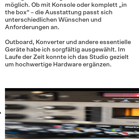
möglich. Ob mit Konsole oder komplett „in
Ecken den Tiefenbereich
the box“ – die Ausstattung passt sich
kontrollieren. Das Ergebnis ist ein
unterschiedlichen Wünschen und
klarer, ausgewogener Sound –
Anforderungen an.
angenehm präsent, ohne zu
ermüden.
Outboard, Konverter und andere essentielle
Geräte habe ich sorgfältig ausgewählt. Im
Laufe der Zeit konnte ich das Studio gezielt
um hochwertige Hardware ergänzen.