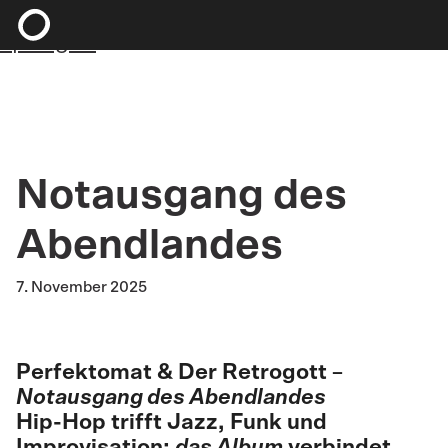
Zum Hauptinhalt springen
Zum Footer
springen
Notausgang des
Abendlandes
7. November 2025
Perfektomat & Der Retrogott –
Notausgang des Abendlandes
Hip-Hop trifft Jazz, Funk und
Improvisation:
das Album
verbindet