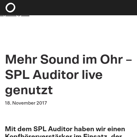
Zum Hauptinhalt springen
Zum Footer
springen
Mehr Sound im Ohr –
SPL Auditor live
genutzt
18. November 2017
Mit dem SPL Auditor haben wir einen
Kopfhörerverstärker im Einsatz, der