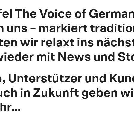
ffel The Voice of Germa
 uns – markiert tradit
ten wir relaxt ins nächs
wieder mit News und Sto
, Unterstützer und Kund
ch in Zukunft geben wir
ehr…